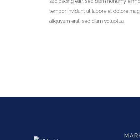
sadipscing elitr, sed diam nonumy eirm
tempor invidunt ut labore et dolore ma
aliquyam erat, sed diam voluptua.
MAR