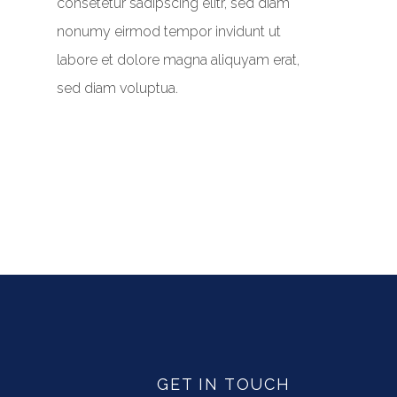
consetetur sadipscing elitr, sed diam
nonumy eirmod tempor invidunt ut
labore et dolore magna aliquyam erat,
sed diam voluptua.
GET IN TOUCH