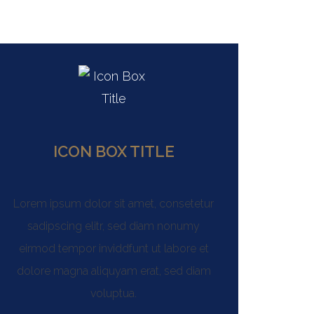
ICON BOX TITLE
Lorem ipsum dolor sit amet, consetetur
sadipscing elitr, sed diam nonumy
eirmod tempor inviddfunt ut labore et
dolore magna aliquyam erat, sed diam
voluptua.