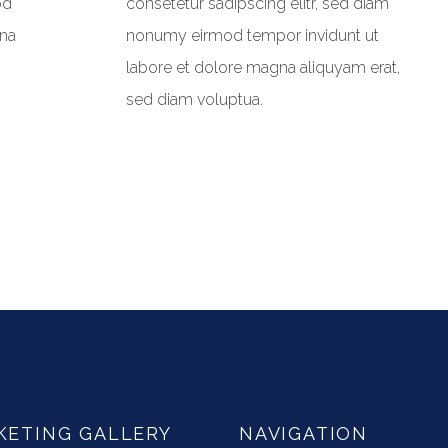
od
consetetur sadipscing elitr, sed diam
gna
nonumy eirmod tempor invidunt ut
labore et dolore magna aliquyam erat,
sed diam voluptua.
KETING GALLERY
NAVIGATION